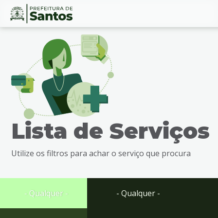
Ir
Conteúdo
para
o
conteúdo
1
Ir
para
o
menu
Lista de Serviços
2
Ir
para
Utilize os filtros para achar o serviço que procura
busca
3
Ir
para
- Qualquer -
- Qualquer -
o
rodapé