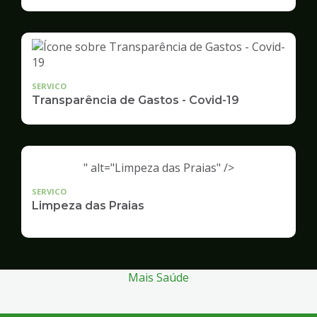
Infraestrutura
e
Serviços
Públicos
SERVICO
Transparência de Gastos - Covid-19
" alt="Limpeza das Praias" />
SERVICO
Limpeza das Praias
Mais Saúde