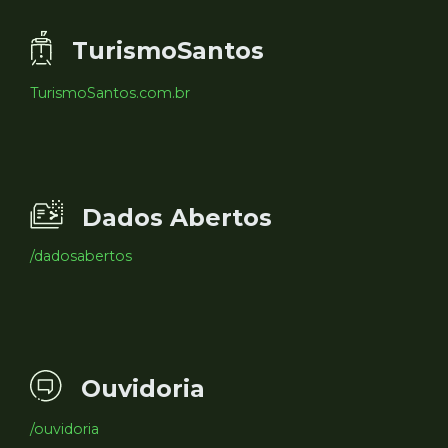
TurismoSantos
TurismoSantos.com.br
Dados Abertos
/dadosabertos
Ouvidoria
/ouvidoria