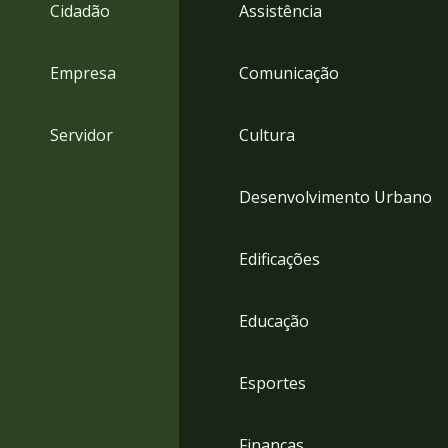
4
Cidadão
Assistência
Acessibilidade
5
Empresa
Comunicação
Servidor
Cultura
Desenvolvimento Urbano
Edificações
Educação
Esportes
Finanças