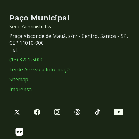
Contato
Paço Municipal
e
Sede Administrativa
Praça Visconde de Mauá, s/nº - Centro, Santos - SP,
Redes
CEP 11010-900
Tel:
Sociais
(13) 3201-5000
Lei de Acesso à Informação
Sitemap
Imprensa