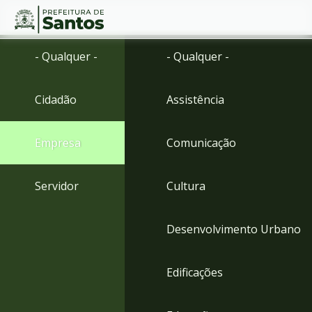
Ir
Conteúdo
- Qualquer -
- Qualquer -
para
o
conteúdo
Cidadão
Assistência
1
Ir
para
Empresa
Comunicação
o
menu
2
Servidor
Cultura
Ir
para
busca
Desenvolvimento Urbano
3
Ir
para
Edificações
o
rodapé