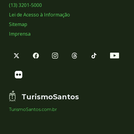
Sociais
(13) 3201-5000
Lei de Acesso à Informação
Sitemap
Imprensa
TurismoSantos
TurismoSantos.com.br