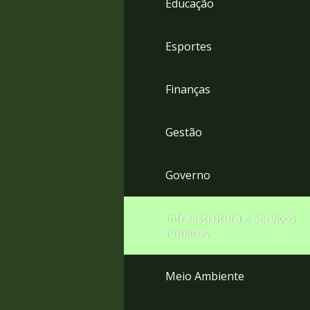
Educação
4
Acessibilidade
5
Esportes
Finanças
Gestão
Governo
Infraestrutura e Serviços
Públicos
Meio Ambiente