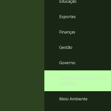
Educação
4
Acessibilidade
5
Esportes
Finanças
Gestão
Governo
Infraestrutura e Serviços
Públicos
Meio Ambiente