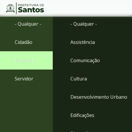
Ir
Conteúdo
- Qualquer -
- Qualquer -
para
o
conteúdo
Cidadão
Assistência
1
Ir
para
Empresa
Comunicação
o
menu
2
Servidor
Cultura
Ir
para
busca
Desenvolvimento Urbano
3
Ir
para
Edificações
o
rodapé