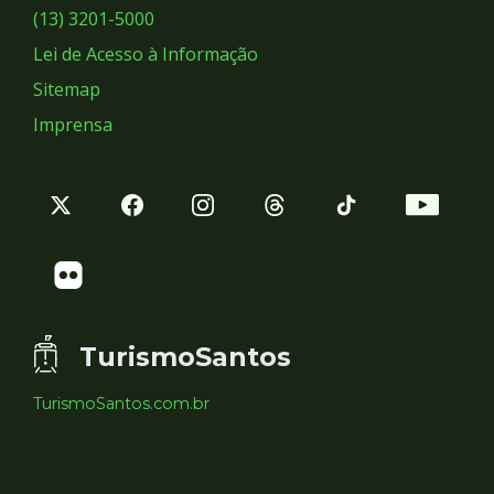
Sociais
(13) 3201-5000
Lei de Acesso à Informação
Sitemap
Imprensa
TurismoSantos
TurismoSantos.com.br