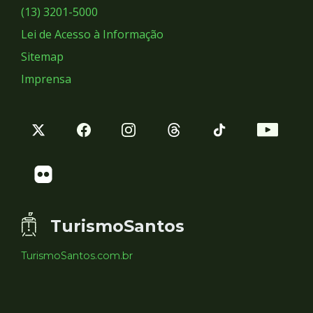
Sociais
(13) 3201-5000
Lei de Acesso à Informação
Sitemap
Imprensa
TurismoSantos
TurismoSantos.com.br