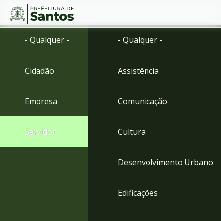
Ir
Conteúdo
- Qualquer -
- Qualquer -
para
o
conteúdo
Cidadão
Assistência
1
Ir
para
Empresa
Comunicação
o
menu
2
Servidor
Cultura
Ir
para
busca
Desenvolvimento Urbano
3
Ir
para
Edificações
o
rodapé