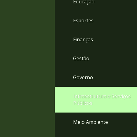
Educação
4
Acessibilidade
5
Esportes
Finanças
Gestão
Governo
Infraestrutura e Serviços
Públicos
Meio Ambiente