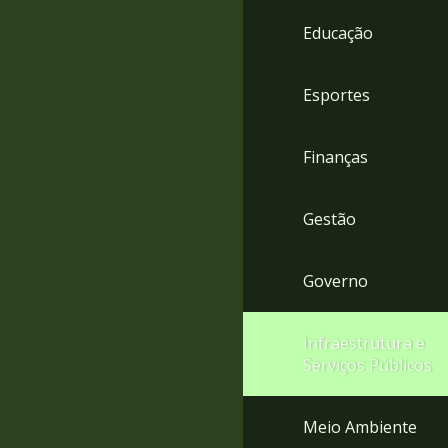
4
Educação
Acessibilidade
5
Esportes
Finanças
Gestão
Governo
Infraestrutura e
Serviços Públicos
Meio Ambiente