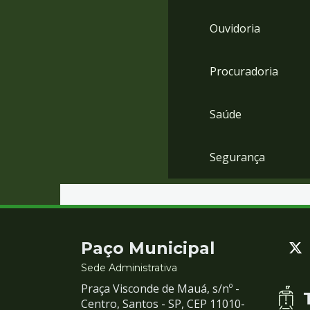
Ouvidoria
Procuradoria
Saúde
Segurança
Contato
Paço Municipal
e
Sede Administrativa
Praça Visconde de Mauá, s/nº -
Redes
Centro, Santos - SP, CEP 11010-