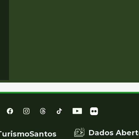
Dados Abert
TurismoSantos