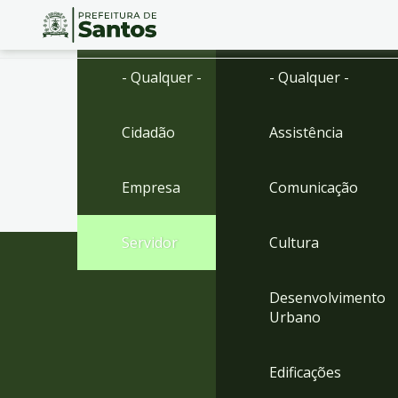
Ir
Conteúdo
- Qualquer -
- Qualquer -
para
o
conteúdo
Cidadão
Assistência
1
Ir
para
Empresa
Comunicação
o
menu
2
Servidor
Cultura
Ir
para
busca
Desenvolvimento
3
Urbano
Ir
para
o
Edificações
rodapé