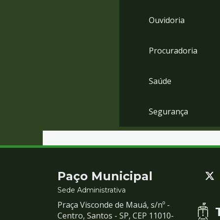
Ouvidoria
Procuradoria
Saúde
Segurança
Contato
Paço Municipal
e
Sede Administrativa
Praça Visconde de Mauá, s/nº -
Redes
Centro, Santos - SP, CEP 11010-