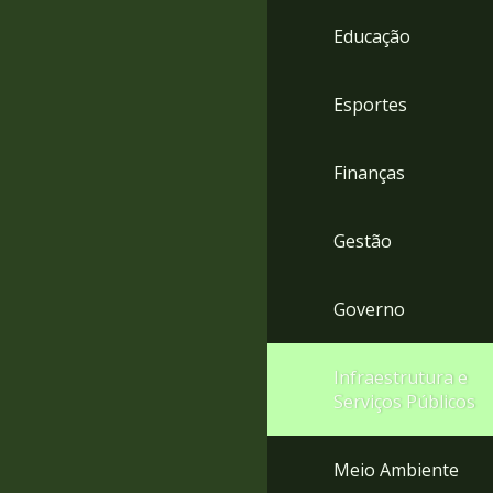
4
Educação
Acessibilidade
5
Esportes
Finanças
Gestão
Governo
Infraestrutura e
Serviços Públicos
Meio Ambiente