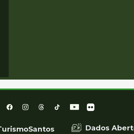
Dados Abert
TurismoSantos