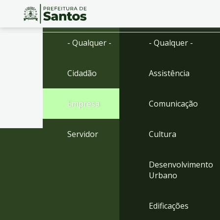
Ir
Conteúdo
- Qualquer -
- Qualquer -
para
o
conteúdo
Cidadão
Assistência
1
Ir
para
Empresa
Comunicação
o
menu
2
Servidor
Cultura
Ir
para
busca
Desenvolvimento
3
Urbano
Ir
para
o
Edificações
rodapé