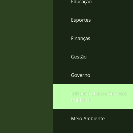
Educação
4
Acessibilidade
5
Esportes
Finanças
Gestão
Governo
Infraestrutura e Serviços
Públicos
Meio Ambiente