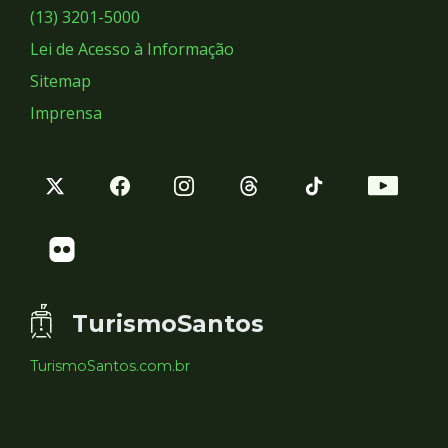
Sociais
(13) 3201-5000
Lei de Acesso à Informação
Sitemap
Imprensa
TurismoSantos
TurismoSantos.com.br