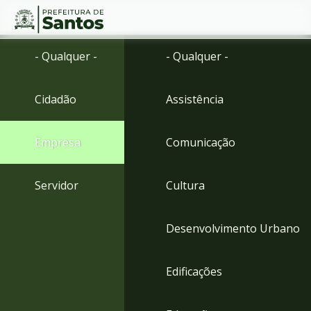
Ir
Conteúdo
- Qualquer -
- Qualquer -
para
o
conteúdo
Cidadão
Assistência
1
Ir
para
Empresa
Comunicação
o
menu
2
Servidor
Cultura
Ir
para
busca
Desenvolvimento Urbano
3
Ir
para
Edificações
o
rodapé