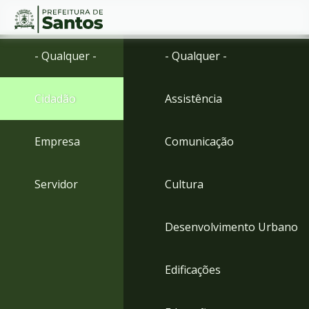
Ir
Conteúdo
- Qualquer -
- Qualquer -
para
o
conteúdo
Cidadão
Assistência
1
Ir
para
Empresa
Comunicação
o
menu
2
Servidor
Cultura
Ir
para
busca
Desenvolvimento Urbano
3
Ir
para
Edificações
o
rodapé