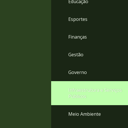
Educação
4
Acessibilidade
5
Esportes
Finanças
Gestão
Governo
Infraestrutura e Serviços
Públicos
Meio Ambiente