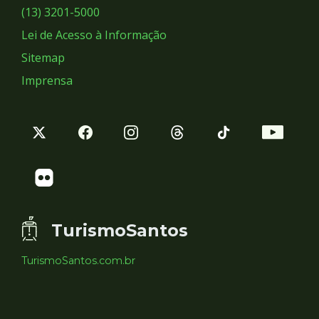
Sociais
(13) 3201-5000
Lei de Acesso à Informação
Sitemap
Imprensa
TurismoSantos
TurismoSantos.com.br