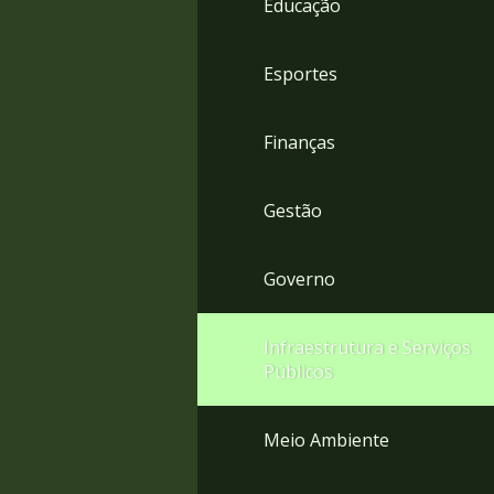
Educação
4
Acessibilidade
5
Esportes
Finanças
Gestão
Governo
Infraestrutura e Serviços
Públicos
Meio Ambiente