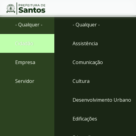
Ir
Conteúdo
- Qualquer -
- Qualquer -
para
o
conteúdo
Cidadão
Assistência
1
Ir
para
Empresa
Comunicação
o
menu
2
Servidor
Cultura
Ir
para
busca
Desenvolvimento Urbano
3
Ir
para
Edificações
o
rodapé