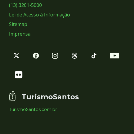
Sociais
(13) 3201-5000
Lei de Acesso à Informação
Sitemap
Imprensa
TurismoSantos
TurismoSantos.com.br