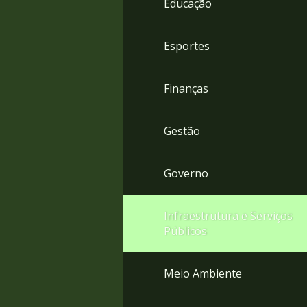
Educação
4
Acessibilidade
5
Esportes
Finanças
Gestão
Governo
Infraestrutura e Serviços
Públicos
Meio Ambiente