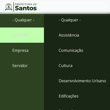
Ir
Conteúdo
- Qualquer -
- Qualquer -
para
o
conteúdo
Cidadão
Assistência
1
Ir
para
Empresa
Comunicação
o
menu
2
Servidor
Cultura
Ir
para
busca
Desenvolvimento Urbano
3
Ir
para
Edificações
o
rodapé