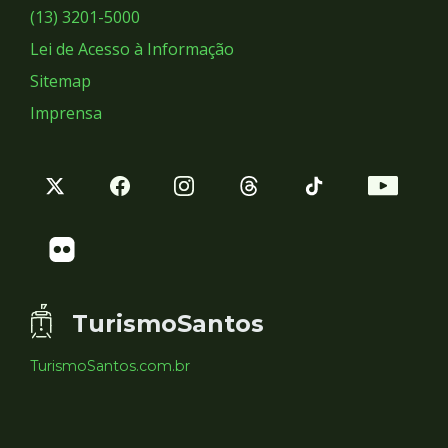
Sociais
(13) 3201-5000
Lei de Acesso à Informação
Sitemap
Imprensa
TurismoSantos
TurismoSantos.com.br