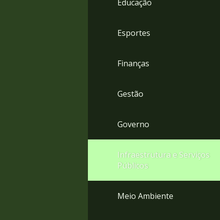
Educação
4
Acessibilidade
5
Esportes
Finanças
Gestão
Governo
Infraestrutura e Serviços
Públicos
Meio Ambiente