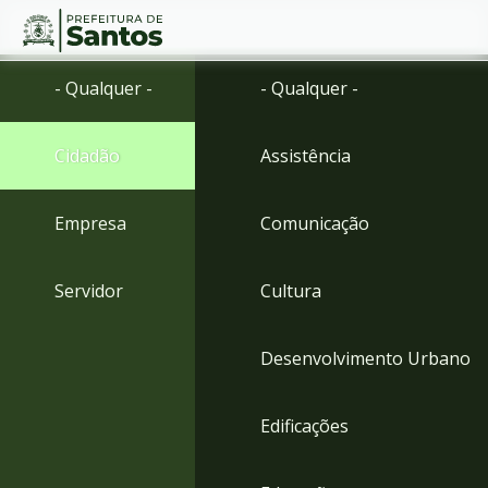
Ir
Conteúdo
- Qualquer -
- Qualquer -
para
o
conteúdo
Cidadão
Assistência
1
Ir
para
Empresa
Comunicação
o
menu
2
Servidor
Cultura
Ir
para
busca
Desenvolvimento Urbano
3
Ir
para
Edificações
o
rodapé