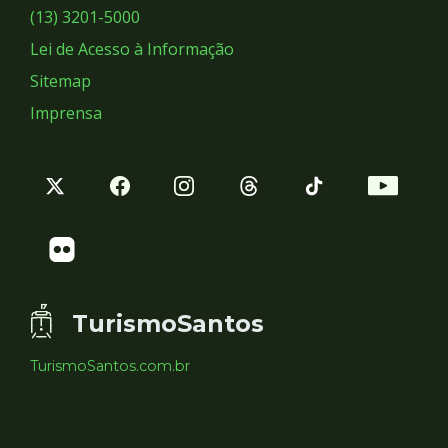
Sociais
(13) 3201-5000
Lei de Acesso à Informação
Sitemap
Imprensa
TurismoSantos
TurismoSantos.com.br