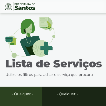
Ir
Conteúdo
para
o
conteúdo
1
Ir
para
o
menu
Lista de Serviços
2
Ir
para
Utilize os filtros para achar o serviço que procura
busca
3
Ir
para
- Qualquer -
- Qualquer -
o
rodapé