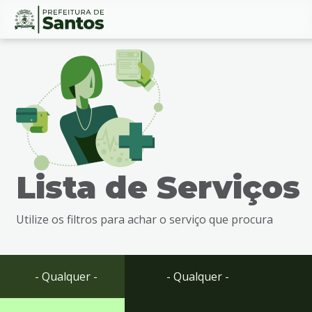
Ir
Conteúdo
para
o
conteúdo
1
Ir
para
o
menu
Lista de Serviços
2
Ir
para
Utilize os filtros para achar o serviço que procura
busca
3
Ir
para
- Qualquer -
- Qualquer -
o
rodapé