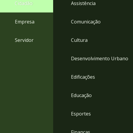
4
Cidadão
Assistência
Acessibilidade
5
Empresa
Comunicação
Servidor
Cultura
Desenvolvimento Urbano
Edificações
Educação
Esportes
Finanças