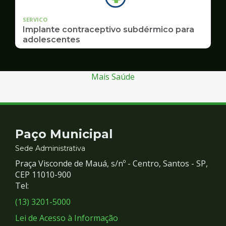
SERVICO
Implante contraceptivo subdérmico para
adolescentes
Mais Saúde
Contato
Paço Municipal
e
Sede Administrativa
Praça Visconde de Mauá, s/nº - Centro, Santos - SP,
Redes
CEP 11010-900
Tel:
Sociais
(13) 3201-5000
Lei de Acesso à Informação