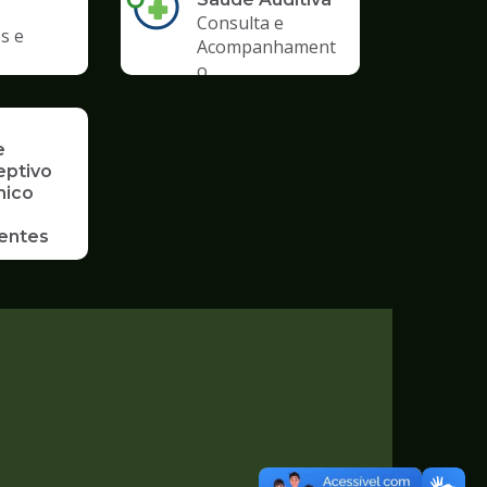
Consulta e
s e
Acompanhament
o
e
eptivo
mico
entes