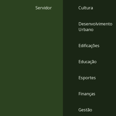
4
Servidor
Cultura
Acessibilidade
5
Desenvolvimento
Urbano
Edificações
Educação
Esportes
Finanças
Gestão