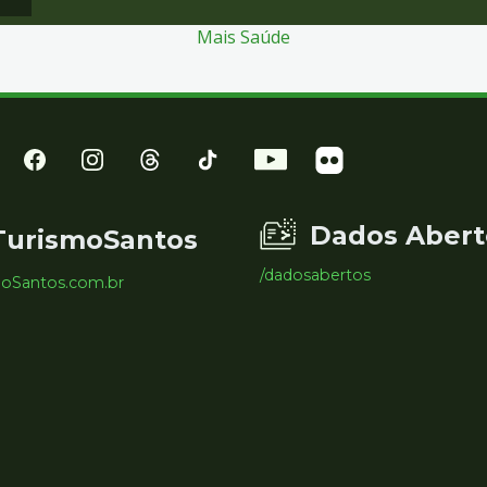
Mais Saúde
Dados Abert
TurismoSantos
/dadosabertos
moSantos.com.br