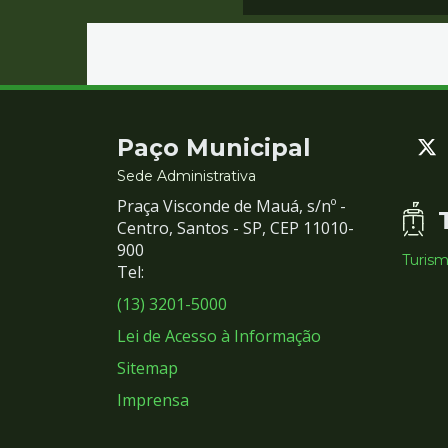
Contato
Paço Municipal
e
Sede Administrativa
Praça Visconde de Mauá, s/nº -
Redes
Centro, Santos - SP, CEP 11010-
900
Turis
Sociais
Tel:
(13) 3201-5000
Lei de Acesso à Informação
Sitemap
Imprensa