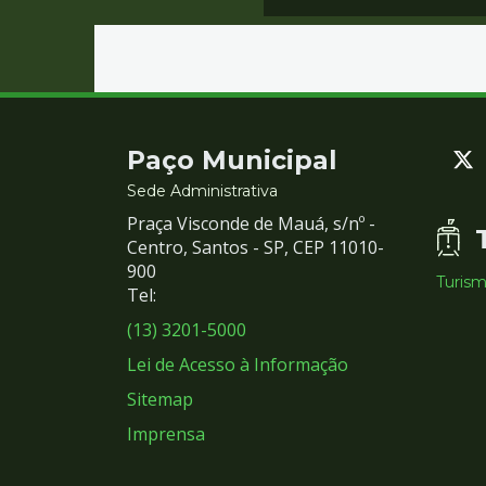
Contato
Paço Municipal
e
Sede Administrativa
Praça Visconde de Mauá, s/nº -
Redes
Centro, Santos - SP, CEP 11010-
900
Turis
Sociais
Tel:
(13) 3201-5000
Lei de Acesso à Informação
Sitemap
Imprensa