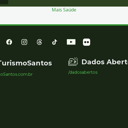
Mais Saúde
Dados Abert
TurismoSantos
/dadosabertos
moSantos.com.br