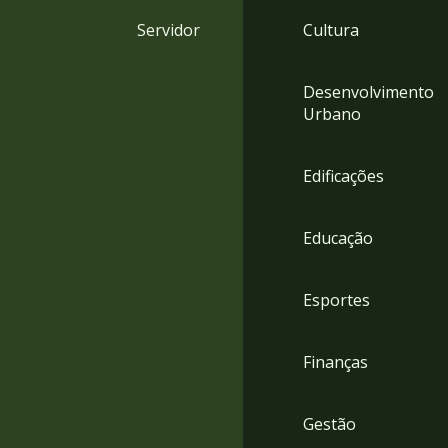
4
Servidor
Cultura
Acessibilidade
5
Desenvolvimento
Urbano
Edificações
Educação
Esportes
Finanças
Gestão