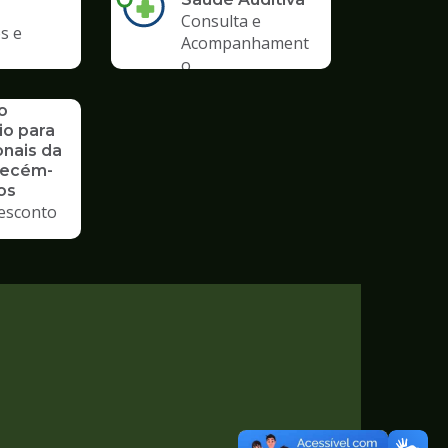
Consulta e
s e
Acompanhament
o
o
io para
onais da
Recém-
os
esconto