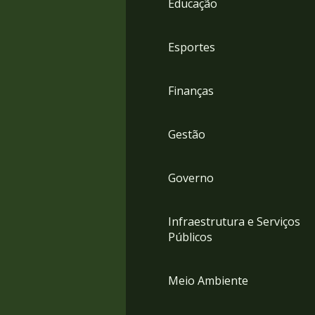
Educação
4
Acessibilidade
5
Esportes
Finanças
Gestão
Governo
Infraestrutura e Serviços
Públicos
Meio Ambiente