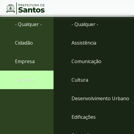
Ir
Conteúdo
- Qualquer -
- Qualquer -
para
o
conteúdo
Cidadão
Assistência
1
Ir
para
Empresa
Comunicação
o
menu
2
Servidor
Cultura
Ir
para
busca
Desenvolvimento Urbano
3
Ir
para
Edificações
o
rodapé