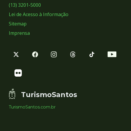
Sociais
(13) 3201-5000
Lei de Acesso à Informação
Sitemap
Imprensa
TurismoSantos
TurismoSantos.com.br