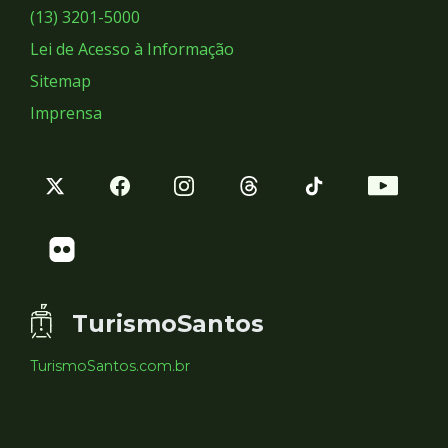
Sociais
(13) 3201-5000
Lei de Acesso à Informação
Sitemap
Imprensa
TurismoSantos
TurismoSantos.com.br