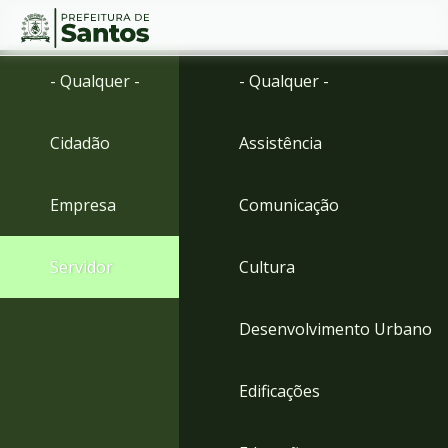
Ir
Conteúdo
- Qualquer -
- Qualquer -
para
o
conteúdo
Cidadão
Assistência
1
Ir
para
Empresa
Comunicação
o
menu
2
Servidor
Cultura
Ir
para
busca
Desenvolvimento Urbano
3
Ir
para
Edificações
o
rodapé