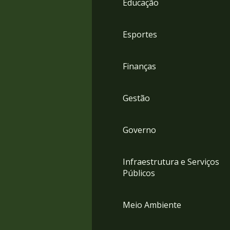
Educação
4
Acessibilidade
5
Esportes
Finanças
Gestão
Governo
Infraestrutura e Serviços
Públicos
Meio Ambiente