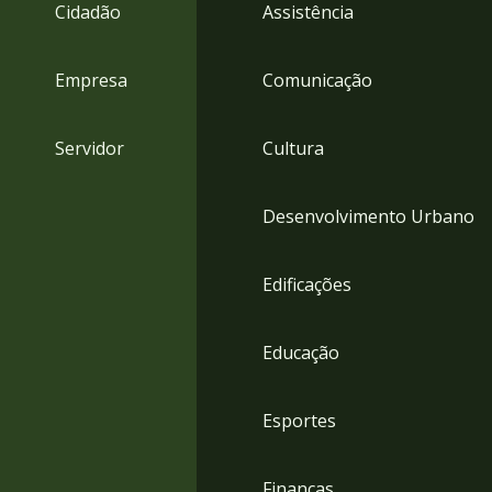
4
Cidadão
Assistência
Acessibilidade
5
Empresa
Comunicação
Servidor
Cultura
Desenvolvimento Urbano
Edificações
Educação
Esportes
Finanças