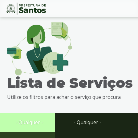
Ir
Conteúdo
para
o
conteúdo
1
Ir
para
o
menu
Lista de Serviços
2
Ir
para
Utilize os filtros para achar o serviço que procura
busca
3
Ir
para
- Qualquer -
- Qualquer -
o
rodapé