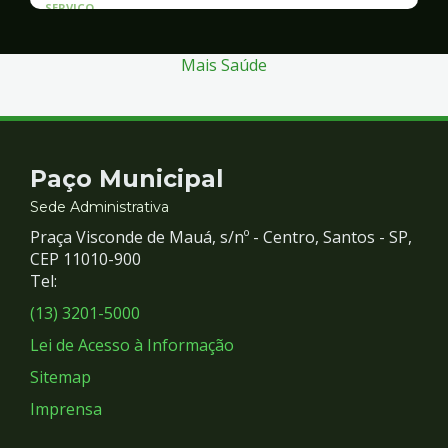
SERVICO
Atendimento às Vítimas de Violência
Mais Saúde
Contato
Paço Municipal
e
Sede Administrativa
Praça Visconde de Mauá, s/nº - Centro, Santos - SP,
Redes
CEP 11010-900
Tel:
Sociais
(13) 3201-5000
Lei de Acesso à Informação
Sitemap
Imprensa