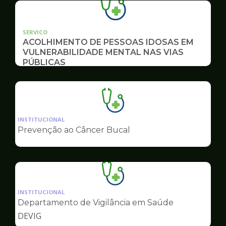
SERVICO
ACOLHIMENTO DE PESSOAS IDOSAS EM
VULNERABILIDADE MENTAL NAS VIAS
PÚBLICAS
Ilustração
da
INSTITUCIONAL
pagina
Prevenção ao Câncer Bucal
de
Saúde
Ilustração
da
INSTITUCIONAL
pagina
Departamento de Vigilância em Saúde
de
DEVIG
Saúde