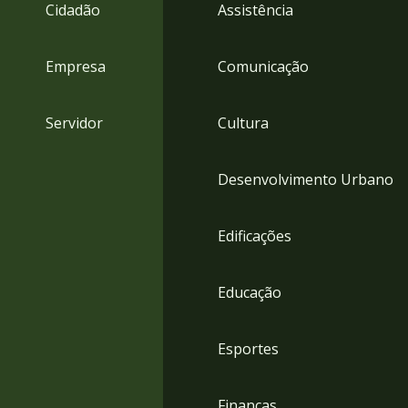
4
Cidadão
Assistência
Acessibilidade
5
Empresa
Comunicação
Servidor
Cultura
Desenvolvimento Urbano
Edificações
Educação
Esportes
Finanças