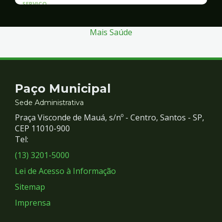
SERVICO
Atendimento às Vítimas de Violência
Mais Saúde
Contato
Paço Municipal
e
Sede Administrativa
Praça Visconde de Mauá, s/nº - Centro, Santos - SP,
Redes
CEP 11010-900
Tel:
Sociais
(13) 3201-5000
Lei de Acesso à Informação
Sitemap
Imprensa