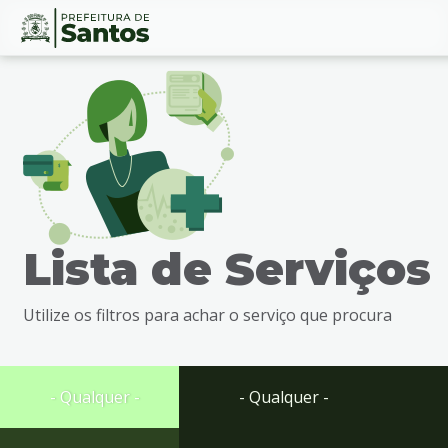
Ir
Conteúdo
para
o
conteúdo
1
Ir
para
o
menu
Lista de Serviços
2
Ir
para
Utilize os filtros para achar o serviço que procura
busca
3
Ir
para
- Qualquer -
- Qualquer -
o
rodapé