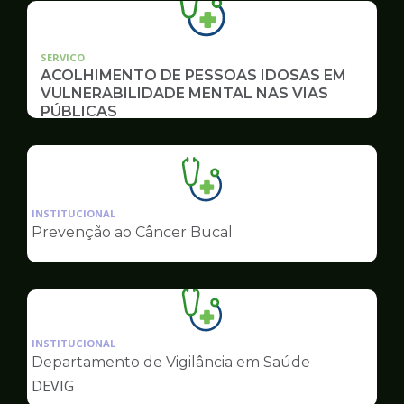
SERVICO
ACOLHIMENTO DE PESSOAS IDOSAS EM
VULNERABILIDADE MENTAL NAS VIAS
PÚBLICAS
Ilustração
da
INSTITUCIONAL
pagina
Prevenção ao Câncer Bucal
de
Saúde
Ilustração
da
INSTITUCIONAL
pagina
Departamento de Vigilância em Saúde
de
DEVIG
Saúde