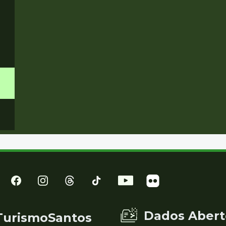
Dados Abert
TurismoSantos