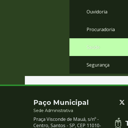
Ouvidoria
Procuradoria
Saúde
Segurança
Contato
Paço Municipal
e
Sede Administrativa
Praça Visconde de Mauá, s/nº -
Redes
Centro, Santos - SP, CEP 11010-