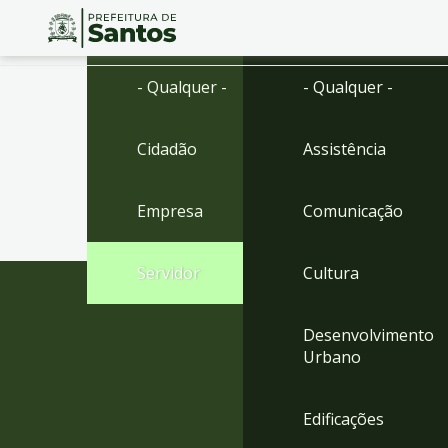
Ir
Conteúdo
- Qualquer -
- Qualquer -
para
o
conteúdo
Cidadão
Assistência
1
Ir
para
Empresa
Comunicação
o
menu
2
Servidor
Cultura
Ir
para
busca
Desenvolvimento
3
Urbano
Ir
para
o
Edificações
rodapé