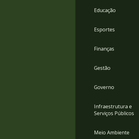
4
Educação
Acessibilidade
5
Esportes
Finanças
Gestão
Governo
Infraestrutura e
Serviços Públicos
Meio Ambiente