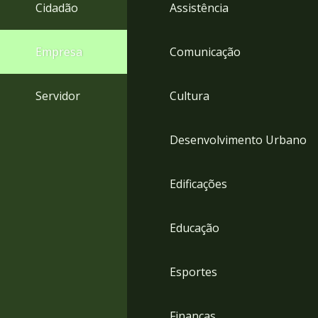
4
Cidadão
Assistência
Acessibilidade
5
Empresa
Comunicação
Servidor
Cultura
Desenvolvimento Urbano
Edificações
Educação
Esportes
Finanças