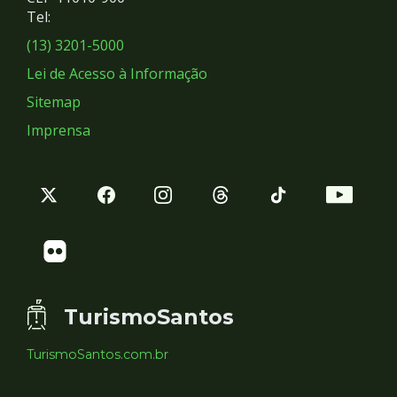
Redes
Tel:
Sociais
(13) 3201-5000
Lei de Acesso à Informação
Sitemap
Imprensa
TurismoSantos
TurismoSantos.com.br