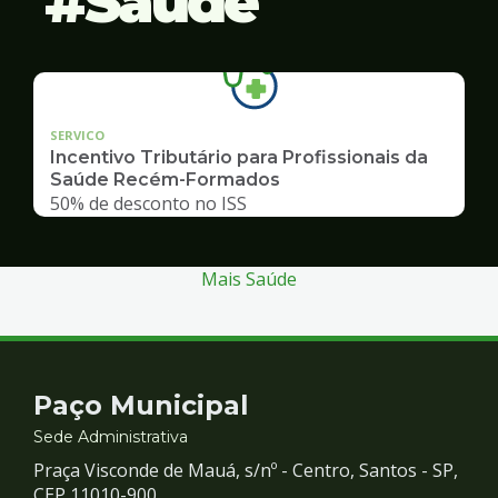
Saúde
SERVICO
Incentivo Tributário para Profissionais da
Saúde Recém-Formados
50% de desconto no ISS
Mais Saúde
Contato
Paço Municipal
e
Sede Administrativa
Praça Visconde de Mauá, s/nº - Centro, Santos - SP,
CEP 11010-900