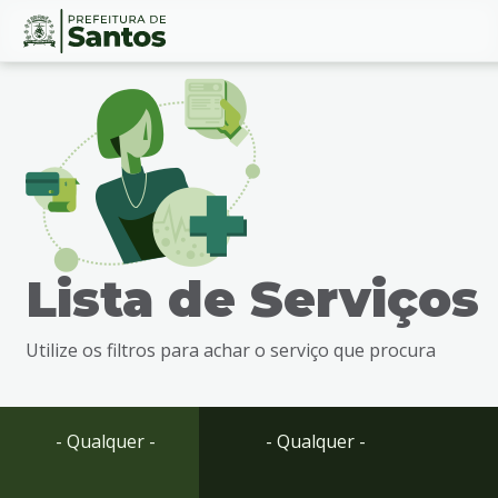
Ir
Conteúdo
para
o
conteúdo
1
Ir
para
o
menu
Lista de Serviços
2
Ir
para
Utilize os filtros para achar o serviço que procura
busca
3
Ir
para
- Qualquer -
- Qualquer -
o
rodapé