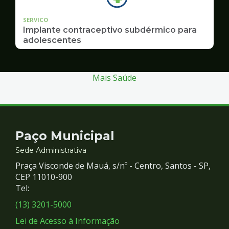
SERVICO
Implante contraceptivo subdérmico para
adolescentes
Mais Saúde
Contato
Paço Municipal
e
Sede Administrativa
Praça Visconde de Mauá, s/nº - Centro, Santos - SP,
Redes
CEP 11010-900
Tel:
Sociais
(13) 3201-5000
Lei de Acesso à Informação