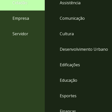
4
Cidadão
Assistência
Acessibilidade
5
Empresa
Comunicação
Servidor
Cultura
Desenvolvimento Urbano
Edificações
Educação
Esportes
Finanças