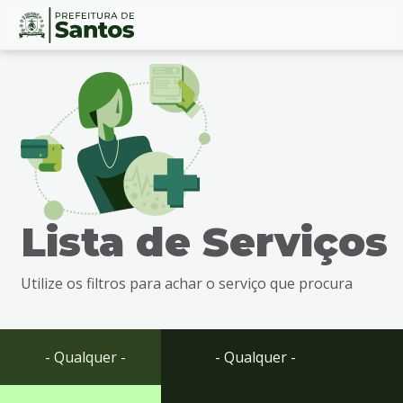
Ir
Conteúdo
para
o
conteúdo
1
Ir
para
o
menu
Lista de Serviços
2
Ir
para
Utilize os filtros para achar o serviço que procura
busca
3
Ir
para
- Qualquer -
- Qualquer -
o
rodapé