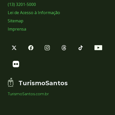
Sociais
(13) 3201-5000
Lei de Acesso à Informação
Sitemap
Imprensa
TurismoSantos
TurismoSantos.com.br