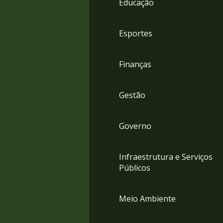
Educação
4
Acessibilidade
5
Esportes
Finanças
Gestão
Governo
Infraestrutura e Serviços
Públicos
Meio Ambiente