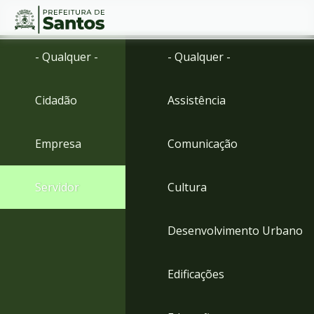
Ir
Conteúdo
- Qualquer -
- Qualquer -
para
o
conteúdo
Cidadão
Assistência
1
Ir
para
Empresa
Comunicação
o
menu
2
Servidor
Cultura
Ir
para
busca
Desenvolvimento Urbano
3
Ir
para
Edificações
o
rodapé