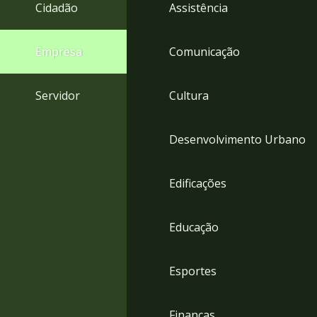
4
Cidadão
Assistência
Acessibilidade
5
Empresa
Comunicação
Servidor
Cultura
Desenvolvimento Urbano
Edificações
Educação
Esportes
Finanças