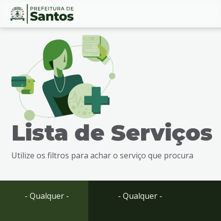
Ir
Conteúdo
para
o
conteúdo
1
Ir
para
o
menu
Lista de Serviços
2
Ir
para
Utilize os filtros para achar o serviço que procura
busca
3
Ir
para
- Qualquer -
- Qualquer -
o
rodapé