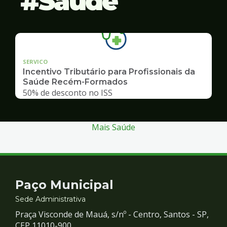
Saúde
SERVICO
Incentivo Tributário para Profissionais da
Saúde Recém-Formados
50% de desconto no ISS
Mais Saúde
Contato
Paço Municipal
e
Sede Administrativa
Praça Visconde de Mauá, s/nº - Centro, Santos - SP,
CEP 11010-900