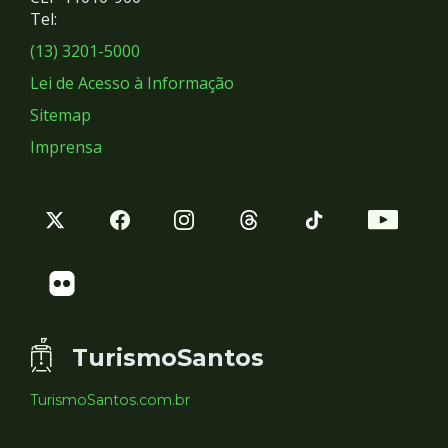
Redes
Tel:
Sociais
(13) 3201-5000
Lei de Acesso à Informação
Sitemap
Imprensa
TurismoSantos
TurismoSantos.com.br