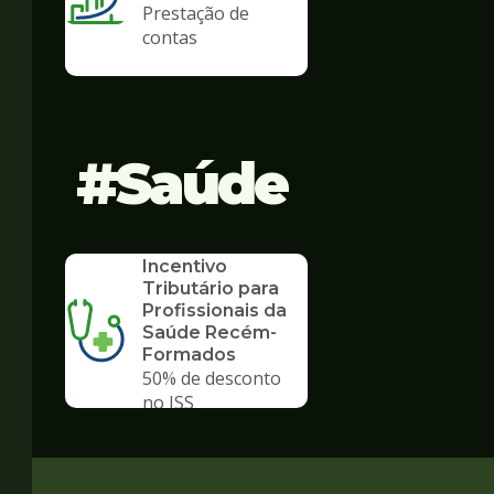
Prestação de
contas
Saúde
SERVICO
Incentivo
Tributário para
Profissionais da
Saúde Recém-
Formados
50% de desconto
no ISS