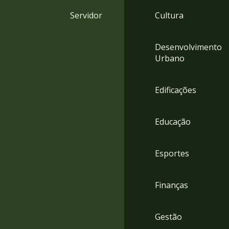
4
Servidor
Cultura
Acessibilidade
5
Desenvolvimento
Urbano
Edificações
Educação
Esportes
Finanças
Gestão