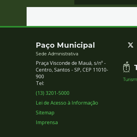
Contato
Paço Municipal
e
Sede Administrativa
Praça Visconde de Mauá, s/nº -
Redes
Centro, Santos - SP, CEP 11010-
900
Turis
Sociais
Tel:
(13) 3201-5000
Lei de Acesso à Informação
Sitemap
Imprensa