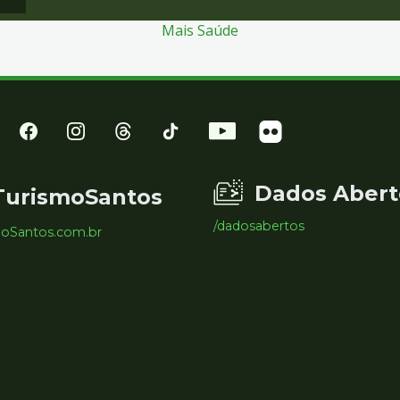
Mais Saúde
Dados Abert
TurismoSantos
/dadosabertos
moSantos.com.br