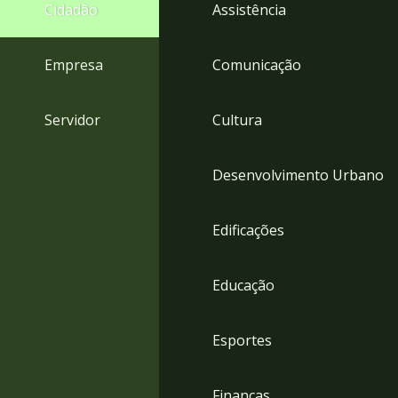
4
Cidadão
Assistência
Acessibilidade
5
Empresa
Comunicação
Servidor
Cultura
Desenvolvimento Urbano
Edificações
Educação
Esportes
Finanças