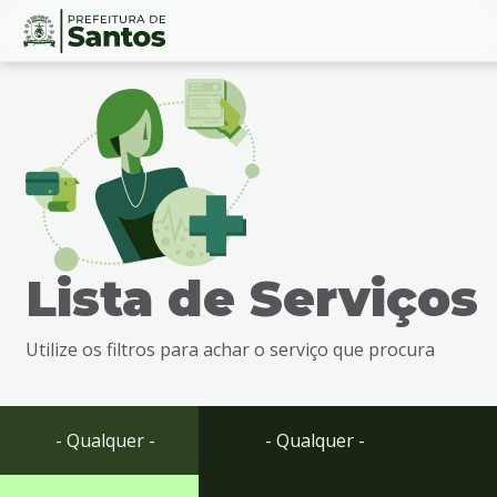
Ir
Conteúdo
para
o
conteúdo
1
Ir
para
o
menu
Lista de Serviços
2
Ir
para
Utilize os filtros para achar o serviço que procura
busca
3
Ir
para
- Qualquer -
- Qualquer -
o
rodapé