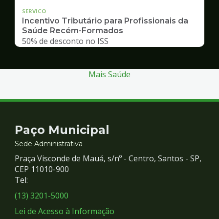
SERVICO
Incentivo Tributário para Profissionais da
Saúde Recém-Formados
50% de desconto no ISS
Mais Saúde
Contato
Paço Municipal
e
Sede Administrativa
Praça Visconde de Mauá, s/nº - Centro, Santos - SP,
Redes
CEP 11010-900
Tel:
Sociais
(13) 3201-5000
Lei de Acesso à Informação