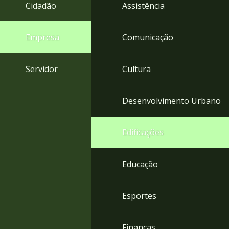
4
Cidadão
Assistência
Acessibilidade
5
Empresa
Comunicação
Servidor
Cultura
Desenvolvimento Urbano
Edificações
Educação
Esportes
Finanças