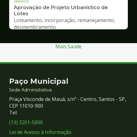
SERVICO
Aprovação de Projeto Urbanístico de
Lotes
Loteamento, incorporação, remanejamento,
desmembramento
Mais Saúde
Contato
Paço Municipal
e
Sede Administrativa
Praça Visconde de Mauá, s/nº - Centro, Santos - SP,
Redes
CEP 11010-900
Tel:
Sociais
(13) 3201-5000
Lei de Acesso à Informação