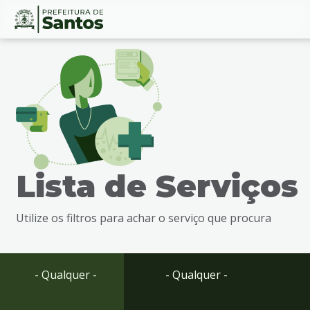
Ir
Conteúdo
para
o
conteúdo
1
Ir
para
o
menu
Lista de Serviços
2
Ir
para
Utilize os filtros para achar o serviço que procura
busca
3
Ir
para
- Qualquer -
- Qualquer -
o
rodapé