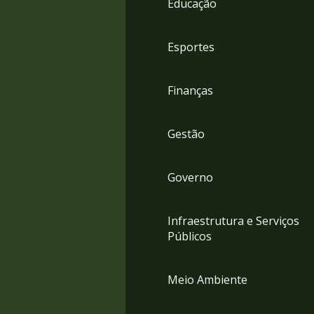
Educação
4
Acessibilidade
5
Esportes
Finanças
Gestão
Governo
Infraestrutura e Serviços
Públicos
Meio Ambiente