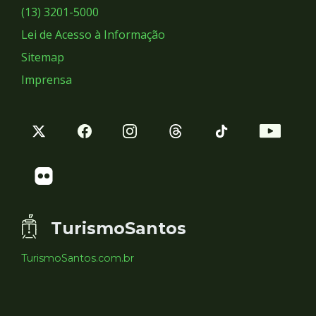
Sociais
(13) 3201-5000
Lei de Acesso à Informação
Sitemap
Imprensa
TurismoSantos
TurismoSantos.com.br