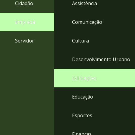
4
Cidadão
Assistência
Acessibilidade
5
Empresa
Comunicação
Servidor
Cultura
Desenvolvimento Urbano
Edificações
Educação
Esportes
Finanças