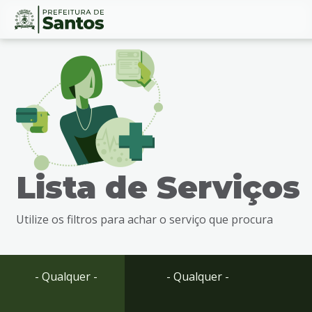
Ir
Conteúdo
para
o
conteúdo
1
Ir
para
o
menu
Lista de Serviços
2
Ir
para
Utilize os filtros para achar o serviço que procura
busca
3
Ir
para
- Qualquer -
- Qualquer -
o
rodapé