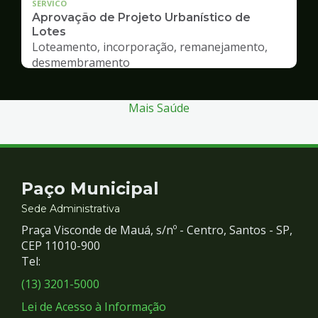
SERVICO
Aprovação de Projeto Urbanístico de
Lotes
Loteamento, incorporação, remanejamento,
desmembramento
Mais Saúde
Contato
Paço Municipal
e
Sede Administrativa
Praça Visconde de Mauá, s/nº - Centro, Santos - SP,
Redes
CEP 11010-900
Tel:
Sociais
(13) 3201-5000
Lei de Acesso à Informação