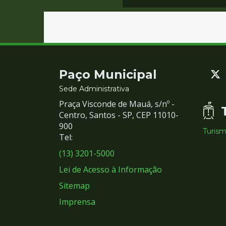
Contato
Paço Municipal
e
Sede Administrativa
Praça Visconde de Mauá, s/nº -
Redes
Centro, Santos - SP, CEP 11010-
900
Turis
Sociais
Tel:
(13) 3201-5000
Lei de Acesso à Informação
Sitemap
Imprensa