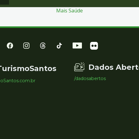
Mais Saúde
Dados Abert
TurismoSantos
/dadosabertos
moSantos.com.br