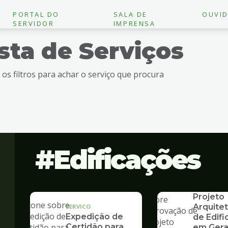
PORTAL DO
SALA DE
OUVID
SERVIDOR
IMPRENSA
ista de Serviços
e os filtros para achar o serviço que procura
Edificações
SERVICO
Aprovaç
Projeto
Arquite
SERVICO
Expedição de
de Edif
Certidão para
em Gera