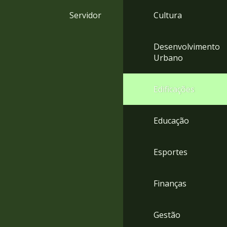
4
Servidor
Cultura
Acessibilidade
5
Desenvolvimento
Urbano
Edificações
Educação
Esportes
Finanças
Gestão