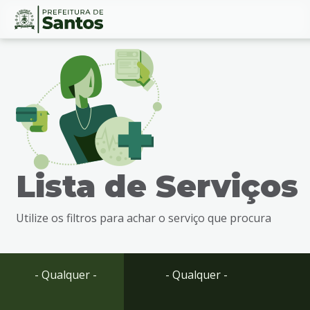
Ir
Conteúdo
para
o
conteúdo
1
Ir
para
o
menu
Lista de Serviços
2
Ir
para
Utilize os filtros para achar o serviço que procura
busca
3
Ir
para
- Qualquer -
- Qualquer -
o
rodapé