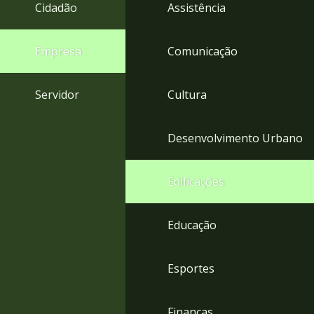
4
Cidadão
Assistência
Acessibilidade
5
Empresa
Comunicação
Servidor
Cultura
Desenvolvimento Urbano
Edificações
Educação
Esportes
Finanças