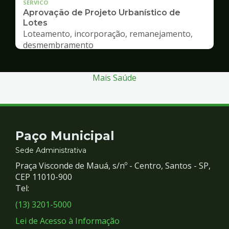
SERVICO
Aprovação de Projeto Urbanístico de
Lotes
Loteamento, incorporação, remanejamento,
desmembramento
Mais Saúde
Contato
Paço Municipal
e
Sede Administrativa
Praça Visconde de Mauá, s/nº - Centro, Santos - SP,
Redes
CEP 11010-900
Tel:
Sociais
(13) 3201-5000
Lei de Acesso à Informação