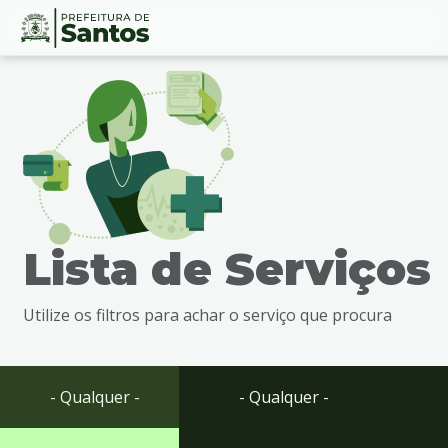
Ir
Conteúdo
para
o
conteúdo
1
Ir
para
o
menu
Lista de Serviços
2
Ir
para
Utilize os filtros para achar o serviço que procura
busca
3
Ir
para
- Qualquer -
- Qualquer -
o
rodapé