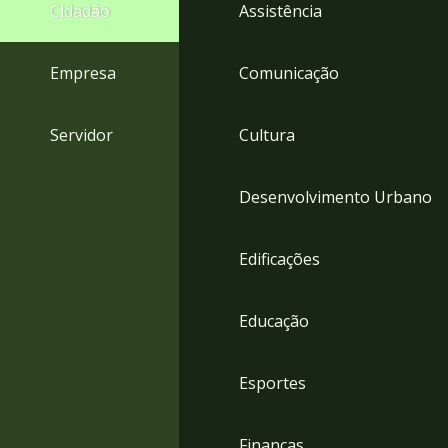
4
Cidadão
Assistência
Acessibilidade
5
Empresa
Comunicação
Servidor
Cultura
Desenvolvimento Urbano
Edificações
Educação
Esportes
Finanças