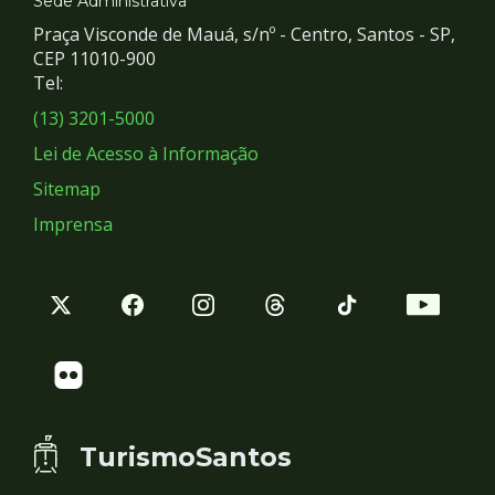
e
Sede Administrativa
Praça Visconde de Mauá, s/nº - Centro, Santos - SP,
Redes
CEP 11010-900
Tel:
Sociais
(13) 3201-5000
Lei de Acesso à Informação
Sitemap
Imprensa
TurismoSantos