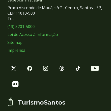
e
Sede Administrativa
Praça Visconde de Mauá, s/nº - Centro, Santos - SP,
Redes
CEP 11010-900
Tel:
Sociais
(13) 3201-5000
Lei de Acesso à Informação
Sitemap
Imprensa
TurismoSantos