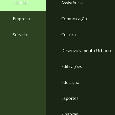
4
Cidadão
Assistência
Acessibilidade
5
Empresa
Comunicação
Servidor
Cultura
Desenvolvimento Urbano
Edificações
Educação
Esportes
Finanças