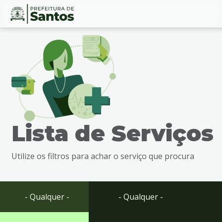
Ir
Conteúdo
para
o
conteúdo
1
Ir
para
o
menu
Lista de Serviços
2
Ir
para
Utilize os filtros para achar o serviço que procura
busca
3
Ir
para
- Qualquer -
- Qualquer -
o
rodapé