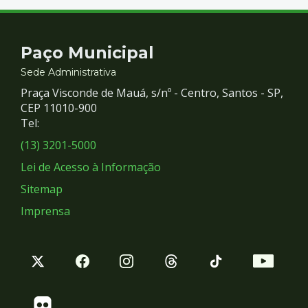
Contato
Paço Municipal
e
Sede Administrativa
Praça Visconde de Mauá, s/nº - Centro, Santos - SP,
Redes
CEP 11010-900
Tel:
Sociais
(13) 3201-5000
Lei de Acesso à Informação
Sitemap
Imprensa