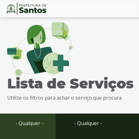
Ir
Conteúdo
para
o
conteúdo
1
Ir
para
o
menu
Lista de Serviços
2
Ir
para
Utilize os filtros para achar o serviço que procura
busca
3
Ir
para
- Qualquer -
- Qualquer -
o
rodapé