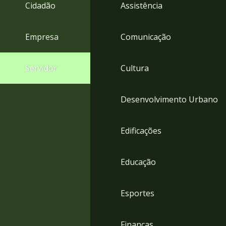
4
Cidadão
Assistência
Acessibilidade
5
Empresa
Comunicação
Servidor
Cultura
Desenvolvimento Urbano
Edificações
Educação
Esportes
Finanças