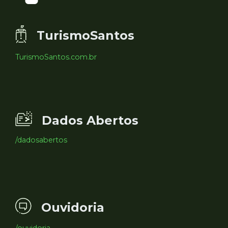
TurismoSantos
TurismoSantos.com.br
Dados Abertos
/dadosabertos
Ouvidoria
/ouvidoria