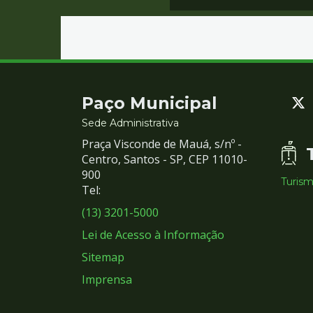
Contato
Paço Municipal
e
Sede Administrativa
Praça Visconde de Mauá, s/nº -
Redes
Centro, Santos - SP, CEP 11010-
900
Turis
Sociais
Tel:
(13) 3201-5000
Lei de Acesso à Informação
Sitemap
Imprensa