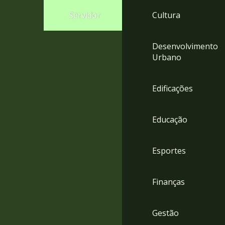
4
Servidor
Cultura
Acessibilidade
5
Desenvolvimento
Urbano
Edificações
Educação
Esportes
Finanças
Gestão