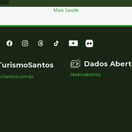
Mais Saúde
Dados Abert
TurismoSantos
/dadosabertos
moSantos.com.br