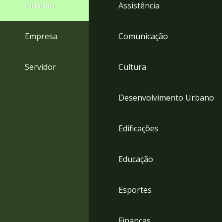
4
Cidadão
Assistência
Acessibilidade
5
Empresa
Comunicação
Servidor
Cultura
Desenvolvimento Urbano
Edificações
Educação
Esportes
Finanças