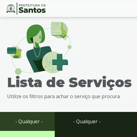
Ir
Conteúdo
para
o
conteúdo
1
Ir
para
o
menu
Lista de Serviços
2
Ir
para
Utilize os filtros para achar o serviço que procura
busca
3
Ir
para
- Qualquer -
- Qualquer -
o
rodapé