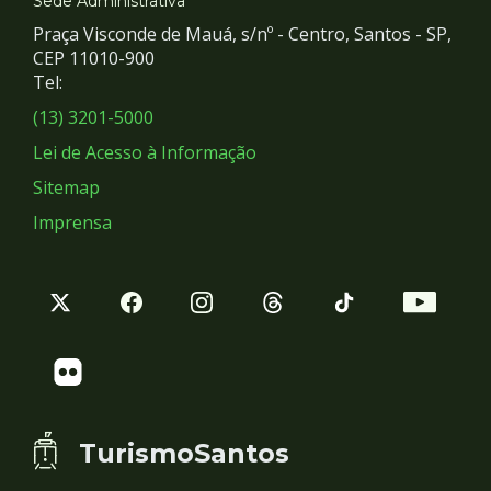
e
Sede Administrativa
Praça Visconde de Mauá, s/nº - Centro, Santos - SP,
Redes
CEP 11010-900
Tel:
Sociais
(13) 3201-5000
Lei de Acesso à Informação
Sitemap
Imprensa
TurismoSantos