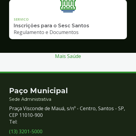
SERVICO
Inscrições para o Sesc Santos
Regulamento e Documentos
Mais Saúde
Contato
Paço Municipal
e
Sede Administrativa
Praça Visconde de Mauá, s/nº - Centro, Santos - SP,
Redes
CEP 11010-900
Tel:
Sociais
(13) 3201-5000