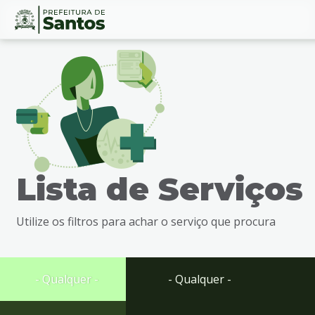
Ir
Conteúdo
para
o
conteúdo
1
Ir
para
o
menu
Lista de Serviços
2
Ir
para
Utilize os filtros para achar o serviço que procura
busca
3
Ir
para
- Qualquer -
- Qualquer -
o
rodapé