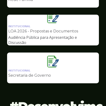
de
Governo
Ilustração
da
INSTITUCIONAL
pagina
LOA 2026 - Propostas e Documentos
de
Audiência Pública para Apresentação e
Governo
Discussão
Ilustração
da
INSTITUCIONAL
pagina
Secretaria de Governo
de
Governo