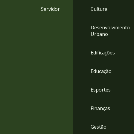
4
Servidor
Cultura
Acessibilidade
5
Desenvolvimento
Urbano
Edificações
Educação
Esportes
Finanças
Gestão