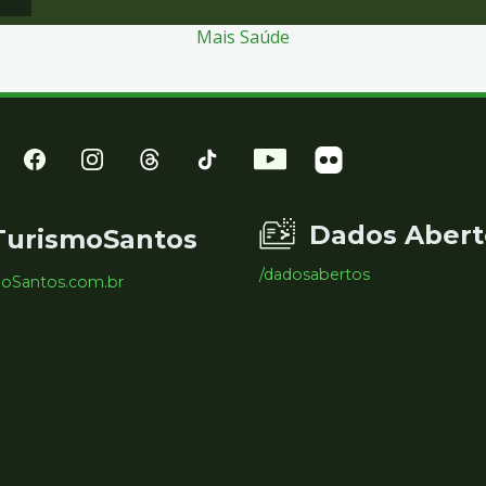
Mais Saúde
Dados Abert
TurismoSantos
/dadosabertos
moSantos.com.br