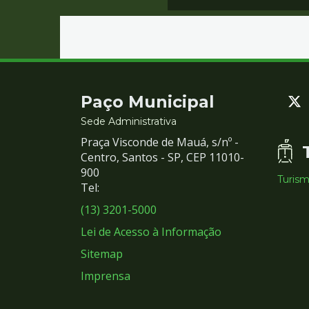
Contato
Paço Municipal
e
Sede Administrativa
Praça Visconde de Mauá, s/nº -
Redes
Centro, Santos - SP, CEP 11010-
900
Turis
Sociais
Tel:
(13) 3201-5000
Lei de Acesso à Informação
Sitemap
Imprensa