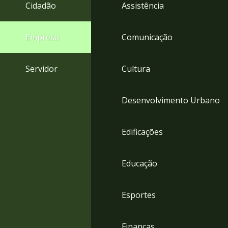
4
Cidadão
Assistência
Acessibilidade
5
Empresa
Comunicação
Servidor
Cultura
Desenvolvimento Urbano
Edificações
Educação
Esportes
Finanças