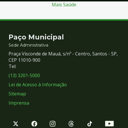
Mais Saúde
Contato
Paço Municipal
e
Sede Administrativa
Praça Visconde de Mauá, s/nº - Centro, Santos - SP,
Redes
CEP 11010-900
Tel:
Sociais
(13) 3201-5000
Lei de Acesso à Informação
Sitemap
Imprensa