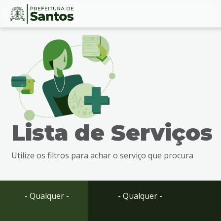
Ir
Conteúdo
para
o
conteúdo
1
Ir
para
o
menu
Lista de Serviços
2
Ir
para
Utilize os filtros para achar o serviço que procura
busca
3
Ir
para
- Qualquer -
- Qualquer -
o
rodapé