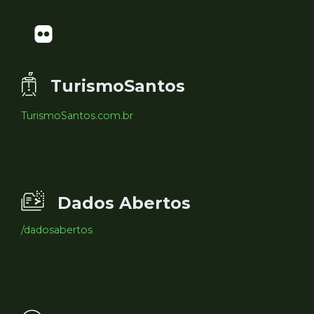
TurismoSantos
TurismoSantos.com.br
Dados Abertos
/dadosabertos