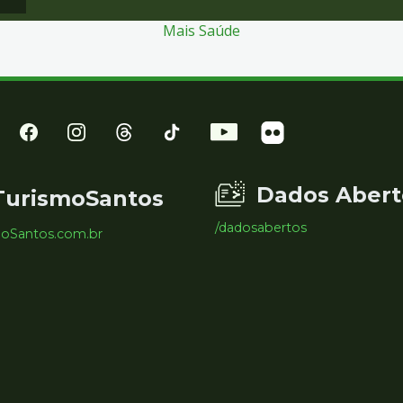
Mais Saúde
Dados Abert
TurismoSantos
/dadosabertos
moSantos.com.br