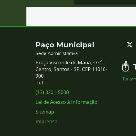
Contato
Paço Municipal
e
Sede Administrativa
Praça Visconde de Mauá, s/nº -
Redes
Centro, Santos - SP, CEP 11010-
900
Turis
Sociais
Tel:
(13) 3201-5000
Lei de Acesso à Informação
Sitemap
Imprensa