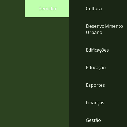
4
Servidor
Cultura
Acessibilidade
5
Desenvolvimento
Urbano
Edificações
Educação
Esportes
Finanças
Gestão