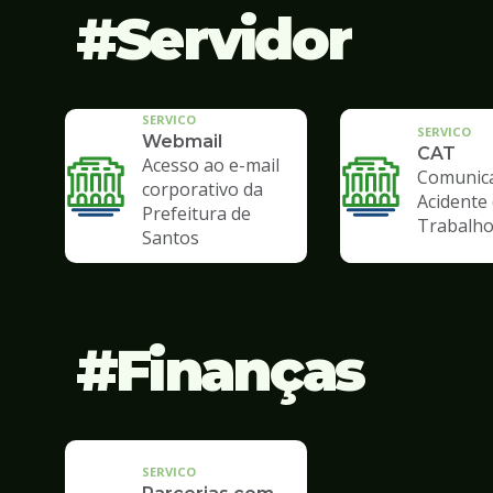
Servidor
SERVICO
SERVICO
Webmail
CAT
Acesso ao e-mail
Comunic
corporativo da
Acidente
Prefeitura de
Trabalh
Santos
Finanças
SERVICO