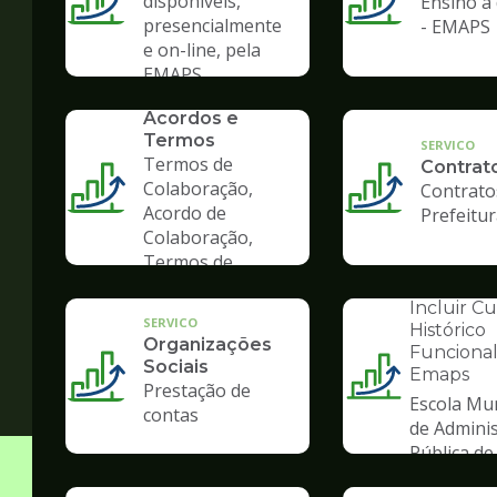
disponíveis,
Ensino à 
presencialmente
- EMAPS
e on-line, pela
EMAPS
SERVICO
Convênios,
Acordos e
Termos
SERVICO
Termos de
Contrat
Colaboração,
Contrato
Acordo de
Prefeitu
Colaboração,
Termos de
Fomento
INSTITUCION
Incluir C
SERVICO
Histórico
Organizações
Funcional
Sociais
Emaps
Ilustração
Prestação de
Escola Mun
da
contas
de Admini
pagina
Pública de
de
Gestão