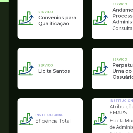
SERVICO
Andame
SERVICO
Process
Convênios para
Administ
Qualificação
Consulta
SERVICO
Perpetu
SERVICO
Licita Santos
Urna do
Ossuári
INSTITUCION
Atribuiçõ
EMAPS
INSTITUCIONAL
Escola Mun
Eficiência Total
Ilustração
Ilustração
de Admini
da
da