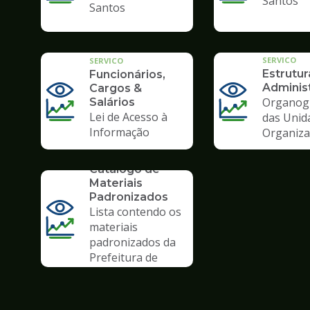
Santos
Santos
SERVICO
SERVICO
Estrutur
Funcionários,
Administ
Cargos &
Organog
Salários
Lei de Acesso à
das Unid
Informação
Organiza
SERVICO
Catálogo de
Materiais
Padronizados
Lista contendo os
materiais
padronizados da
Prefeitura de
Santos