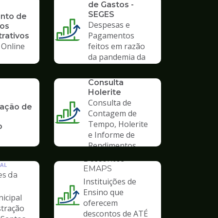
de Gastos -
SEGES
nto de
Despesas e
os
Pagamentos
rativos
 Online
feitos em razão
da pandemia da
COVID-19
SERVICO
Consulta
Holerite
Consulta de
ação de
Contagem de
Tempo, Holerite
o
e Informe de
Rendimentos
INSTITUCIONAL
Descontos
AL
EMAPS
es da
Instituições de
Ensino que
icipal
Ilustração
oferecem
stração
da
descontos de ATÉ