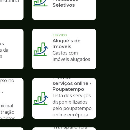
distância
Seletivos
SERVICO
Aluguéis de
os
Imóveis
s da
Gastos com
ra
imóveis alugados
SERVICO
AL
Lista de
urso no
serviços online -
Poupatempo
 -
Lista dos serviços
disponibilizados
icipal
pelo poupatempo
stração
online em época
 Santos
de pandemia
SERVICO
Transparência