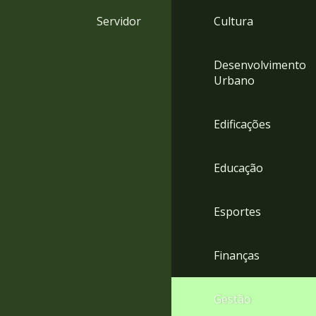
4
Servidor
Cultura
Acessibilidade
5
Desenvolvimento
Urbano
Edificações
Educação
Esportes
Finanças
Gestão