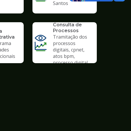
Santos
SERVICO
Consulta de
Processos
a
Tramitação dos
rativa
rama
processos
ades
digitais, cpnet,
cionais
atos bpm,
processo digital