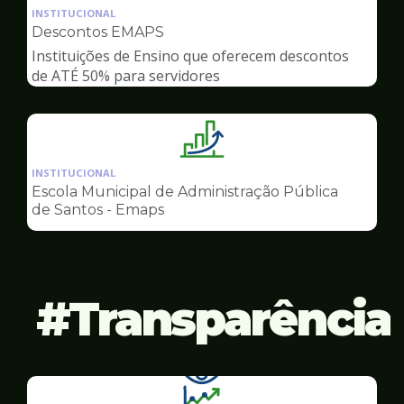
da
INSTITUCIONAL
pagina
Descontos EMAPS
de
Instituições de Ensino que oferecem descontos
Gestão
de ATÉ 50% para servidores
Ilustração
da
INSTITUCIONAL
pagina
Escola Municipal de Administração Pública
de
de Santos - Emaps
Gestão
Transparência