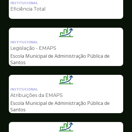
da
INSTITUCIONAL
pagina
Eficiência Total
de
Gestão
Ilustração
da
INSTITUCIONAL
pagina
Legislação - EMAPS
de
Escola Municipal de Administração Pública de
Gestão
Santos
Ilustração
da
INSTITUCIONAL
pagina
Atribuições da EMAPS
de
Escola Municipal de Administração Pública de
Gestão
Santos
Ilustração