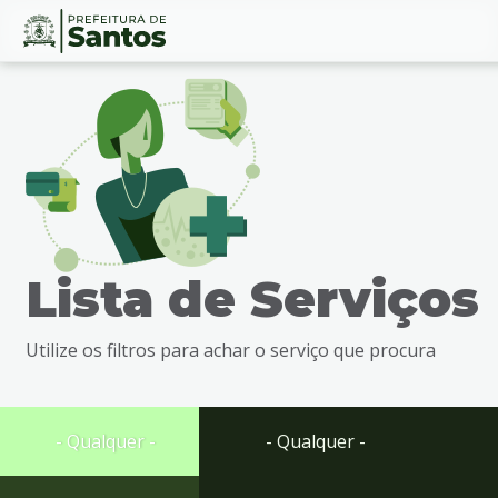
Ir
Conteúdo
para
o
conteúdo
1
Ir
para
o
menu
Lista de Serviços
2
Ir
para
Utilize os filtros para achar o serviço que procura
busca
3
Ir
para
- Qualquer -
- Qualquer -
o
rodapé