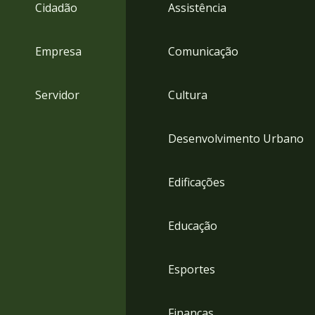
4
Cidadão
Assistência
Acessibilidade
5
Empresa
Comunicação
Servidor
Cultura
Desenvolvimento Urbano
Edificações
Educação
Esportes
Finanças