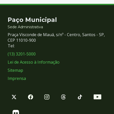
Contato
Paço Municipal
e
Sede Administrativa
Praça Visconde de Mauá, s/nº - Centro, Santos - SP,
Redes
CEP 11010-900
Tel:
Sociais
(13) 3201-5000
Lei de Acesso à Informação
Sitemap
Imprensa