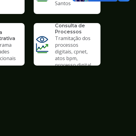
Santos
SERVICO
Consulta de
Processos
a
Tramitação dos
rativa
rama
processos
ades
digitais, cpnet,
cionais
atos bpm,
processo digital