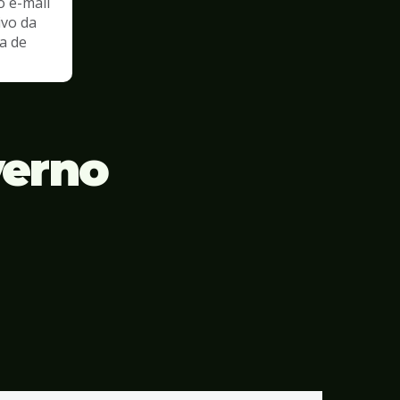
o e-mail
ivo da
a de
verno