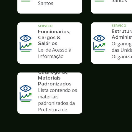
Santos
Santos
SERVICO
SERVICO
Estrutur
Funcionários,
Administ
Cargos &
Organog
Salários
Lei de Acesso à
das Unid
Informação
Organiza
SERVICO
Catálogo de
Materiais
Padronizados
Lista contendo os
materiais
padronizados da
Prefeitura de
Santos