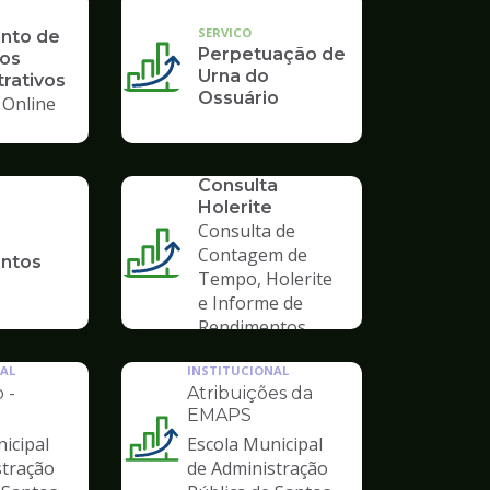
SERVICO
nto de
Perpetuação de
os
Urna do
rativos
Ossuário
 Online
SERVICO
Consulta
Holerite
Consulta de
Contagem de
antos
Tempo, Holerite
e Informe de
Rendimentos
AL
INSTITUCIONAL
 -
Atribuições da
EMAPS
icipal
Escola Municipal
Ilustração
stração
de Administração
da