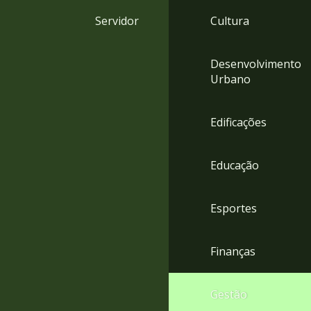
4
Servidor
Cultura
Acessibilidade
5
Desenvolvimento
Urbano
Edificações
Educação
Esportes
Finanças
Gestão