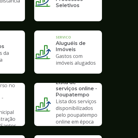
distância
Seletivos
SERVICO
Aluguéis de
os
Imóveis
s da
Gastos com
ra
imóveis alugados
SERVICO
AL
Lista de
urso no
serviços online -
Poupatempo
 -
Lista dos serviços
disponibilizados
icipal
pelo poupatempo
stração
online em época
 Santos
de pandemia