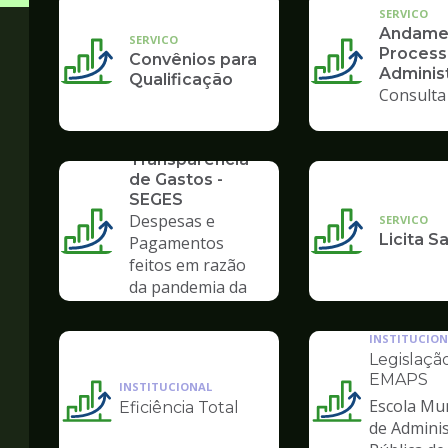
SERVICO
Andame
SERVICO
Process
Convênios para
Administ
Qualificação
Consulta
SERVICO
Transparência
de Gastos -
SEGES
Despesas e
SERVICO
Licita S
Pagamentos
feitos em razão
da pandemia da
COVID-19
INSTITUCION
Legislação
EMAPS
INSTITUCIONAL
Escola Mun
Eficiência Total
Ilustração
Ilustração
de Admini
da
da