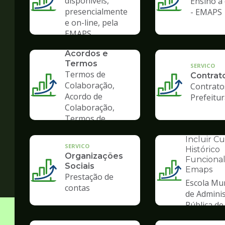
disponíveis,
Ensino à 
presencialmente
- EMAPS
e on-line, pela
EMAPS
SERVICO
Convênios,
Acordos e
Termos
SERVICO
Termos de
Contrat
Colaboração,
Contrato
Acordo de
Prefeitu
Colaboração,
Termos de
Fomento
INSTITUCION
Incluir C
SERVICO
Histórico
Organizações
Funcional
Sociais
Emaps
Ilustração
Prestação de
Escola Mun
da
contas
de Admini
pagina
Pública de
de
Gestão