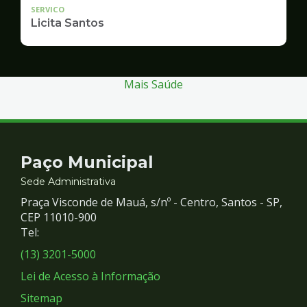
SERVICO
Licita Santos
Mais Saúde
Contato
Paço Municipal
e
Sede Administrativa
Praça Visconde de Mauá, s/nº - Centro, Santos - SP,
Redes
CEP 11010-900
Tel:
Sociais
(13) 3201-5000
Lei de Acesso à Informação
Sitemap