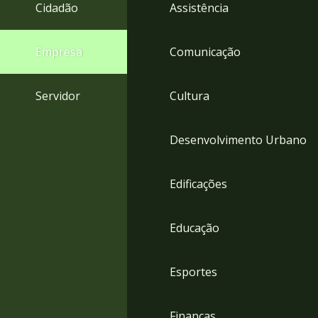
4
Cidadão
Assistência
Acessibilidade
5
Empresa
Comunicação
Servidor
Cultura
Desenvolvimento Urbano
Edificações
Educação
Esportes
Finanças