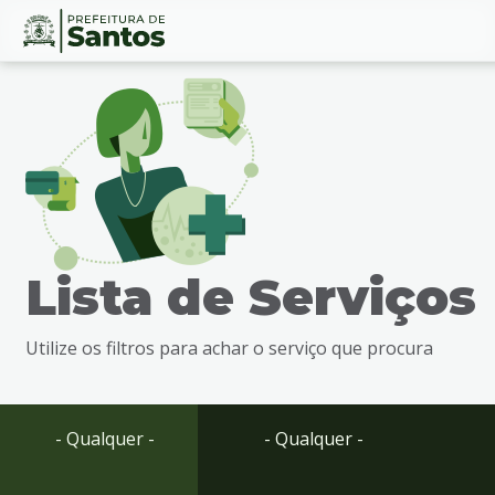
Ir
Conteúdo
para
o
conteúdo
1
Ir
para
o
menu
Lista de Serviços
2
Ir
para
Utilize os filtros para achar o serviço que procura
busca
3
Ir
para
- Qualquer -
- Qualquer -
o
rodapé