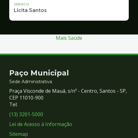
SERVICO
Licita Santos
Mais Saúde
Contato
Paço Municipal
e
Sede Administrativa
Praça Visconde de Mauá, s/nº - Centro, Santos - SP,
Redes
CEP 11010-900
Tel:
Sociais
(13) 3201-5000
Lei de Acesso à Informação
Sitemap