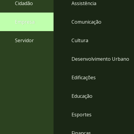
4
Cidadão
Assistência
Acessibilidade
5
Empresa
Comunicação
Servidor
Cultura
Desenvolvimento Urbano
Edificações
Educação
Esportes
Finanças