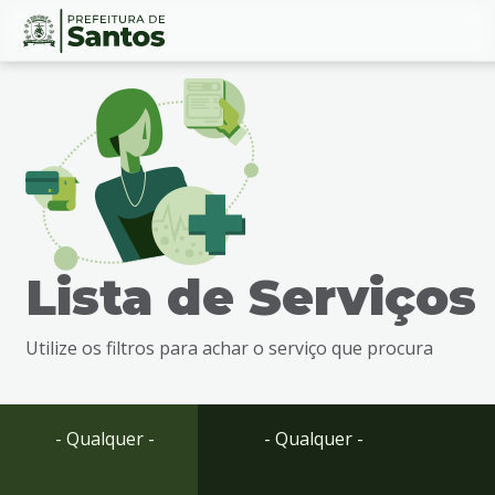
Ir
Conteúdo
para
o
conteúdo
1
Ir
para
o
menu
Lista de Serviços
2
Ir
para
Utilize os filtros para achar o serviço que procura
busca
3
Ir
para
- Qualquer -
- Qualquer -
o
rodapé