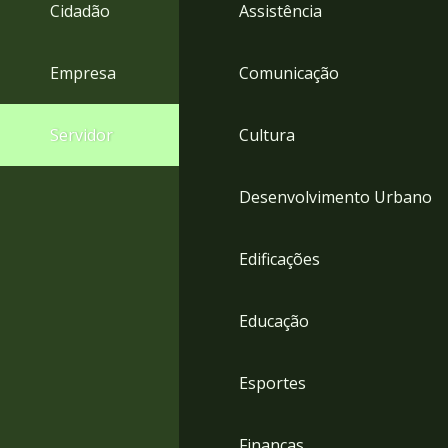
4
Cidadão
Assistência
Acessibilidade
5
Empresa
Comunicação
Servidor
Cultura
Desenvolvimento Urbano
Edificações
Educação
Esportes
Finanças