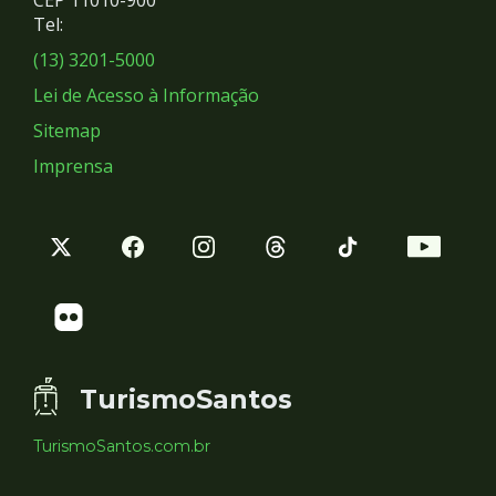
Redes
CEP 11010-900
Tel:
Sociais
(13) 3201-5000
Lei de Acesso à Informação
Sitemap
Imprensa
TurismoSantos
TurismoSantos.com.br