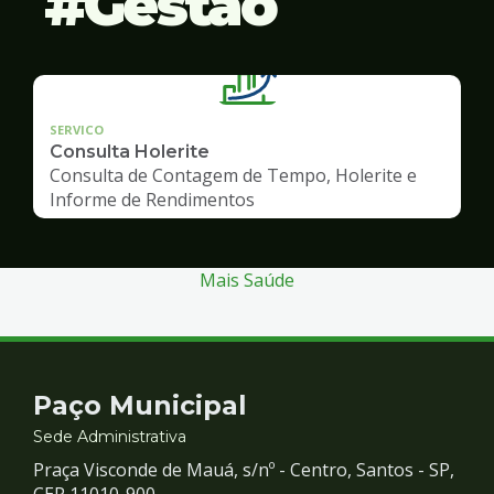
Gestão
SERVICO
Consulta Holerite
Consulta de Contagem de Tempo, Holerite e
Informe de Rendimentos
Mais Saúde
Contato
Paço Municipal
e
Sede Administrativa
Praça Visconde de Mauá, s/nº - Centro, Santos - SP,