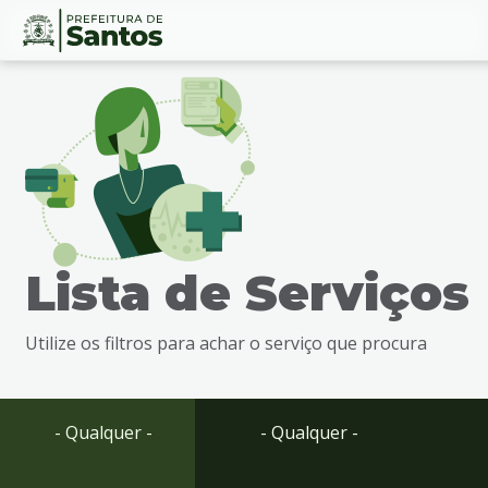
Ir
Conteúdo
para
o
conteúdo
1
Ir
para
o
menu
Lista de Serviços
2
Ir
para
Utilize os filtros para achar o serviço que procura
busca
3
Ir
para
- Qualquer -
- Qualquer -
o
rodapé