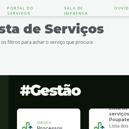
PORTAL DO
SALA DE
OUVID
SERVIDOR
IMPRENSA
ista de Serviços
e os filtros para achar o serviço que procura
Gestão
SERVICO
Lista de
serviços
Poupat
SERVICO
Lista dos
Processos