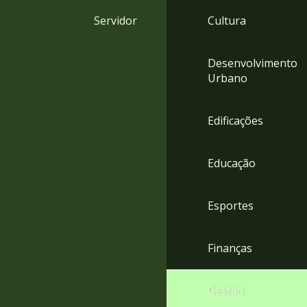
4
Servidor
Cultura
Acessibilidade
5
Desenvolvimento
Urbano
Edificações
Educação
Esportes
Finanças
Gestão