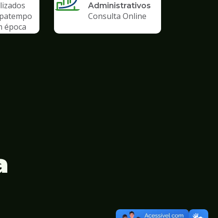
lizados
Administrativos
upatempo
Consulta Online
m época
emia
a