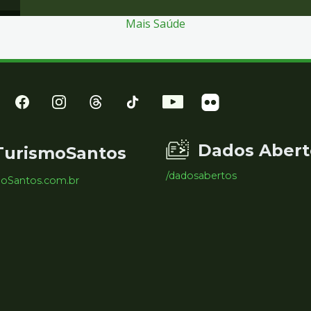
Mais Saúde
Dados Abert
TurismoSantos
/dadosabertos
moSantos.com.br