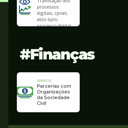
Tramitação dos
processos
digitais, cpnet,
atos bpm,
processo digital
Finanças
SERVICO
Parcerias com
Organizações
da Sociedade
Civil