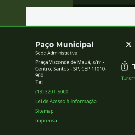
Contato
Paço Municipal
e
Sede Administrativa
Praça Visconde de Mauá, s/nº -
Redes
Centro, Santos - SP, CEP 11010-
900
Turis
Sociais
Tel:
(13) 3201-5000
Lei de Acesso à Informação
Sitemap
Imprensa