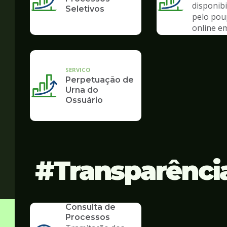
disponibi
Seletivos
pelo po
online e
de pand
SERVICO
Perpetuação de
Urna do
Ossuário
Transparênci
SERVICO
Consulta de
Processos