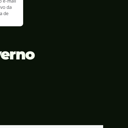
o e-mail
ivo da
a de
verno