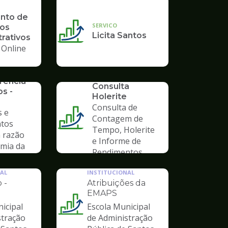
nto de
SERVICO
os
Licita Santos
rativos
 Online
SERVICO
rência
Consulta
s -
Holerite
Consulta de
 e
Contagem de
tos
Tempo, Holerite
m razão
e Informe de
mia da
Rendimentos
9
AL
INSTITUCIONAL
 -
Atribuições da
EMAPS
icipal
Escola Municipal
Ilustração
stração
de Administração
da