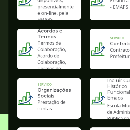
disponíveis,
Ensino à 
presencialmente
- EMAPS
e on-line, pela
EMAPS
SERVICO
Convênios,
Acordos e
Termos
SERVICO
Termos de
Contrat
Colaboração,
Contrato
Acordo de
Prefeitu
Colaboração,
Termos de
Fomento
INSTITUCION
Incluir C
SERVICO
Histórico
Organizações
Funcional
Sociais
Emaps
Ilustração
Prestação de
Escola Mun
da
contas
de Admini
pagina
Pública de
de
Gestão