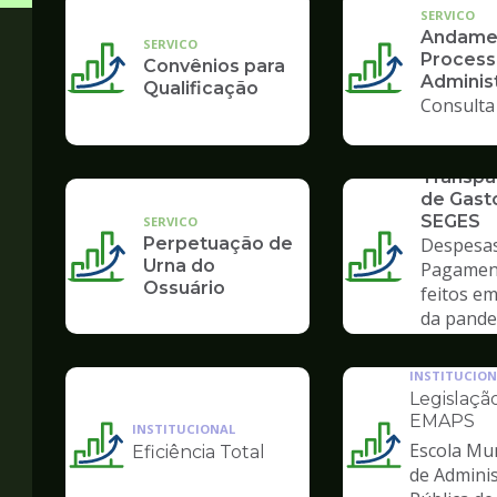
SERVICO
Andame
SERVICO
Process
Convênios para
Administ
Qualificação
Consulta
SERVICO
Transpa
de Gasto
SEGES
SERVICO
Perpetuação de
Despesas
Urna do
Pagamen
Ossuário
feitos e
da pande
COVID-1
INSTITUCION
Legislação
EMAPS
INSTITUCIONAL
Escola Mun
Eficiência Total
Ilustração
Ilustração
de Admini
da
da