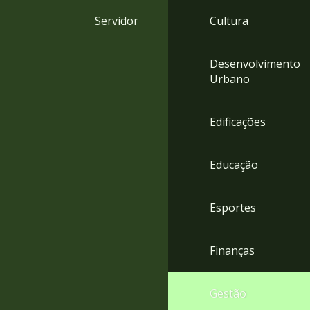
4
Servidor
Cultura
Acessibilidade
5
Desenvolvimento
Urbano
Edificações
Educação
Esportes
Finanças
Gestão