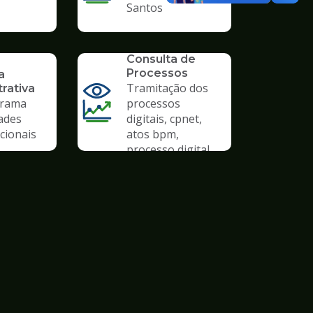
Santos
SERVICO
Consulta de
Processos
a
Tramitação dos
rativa
rama
processos
ades
digitais, cpnet,
cionais
atos bpm,
processo digital