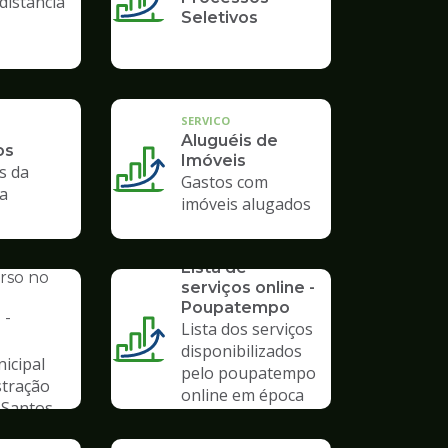
distância
Seletivos
SERVICO
Aluguéis de
os
Imóveis
s da
Gastos com
ra
imóveis alugados
SERVICO
AL
Lista de
urso no
serviços online -
Poupatempo
 -
Lista dos serviços
disponibilizados
icipal
pelo poupatempo
stração
online em época
 Santos
de pandemia