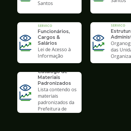
Santos
Santos
SERVICO
SERVICO
Estrutur
Funcionários,
Administ
Cargos &
Organog
Salários
Lei de Acesso à
das Unid
Informação
Organiza
SERVICO
Catálogo de
Materiais
Padronizados
Lista contendo os
materiais
padronizados da
Prefeitura de
Santos