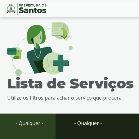
Ir
Conteúdo
para
o
conteúdo
1
Ir
para
o
menu
Lista de Serviços
2
Ir
para
Utilize os filtros para achar o serviço que procura
busca
3
Ir
para
- Qualquer -
- Qualquer -
o
rodapé