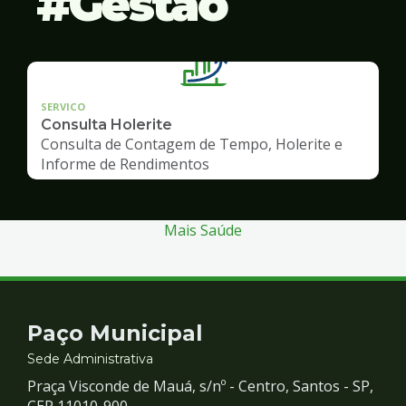
Gestão
SERVICO
Consulta Holerite
Consulta de Contagem de Tempo, Holerite e
Informe de Rendimentos
Mais Saúde
Contato
Paço Municipal
e
Sede Administrativa
Praça Visconde de Mauá, s/nº - Centro, Santos - SP,