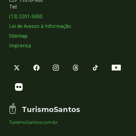
Redes
CEP 11010-900
Tel:
Sociais
(13) 3201-5000
Lei de Acesso à Informação
Sitemap
Imprensa
TurismoSantos
TurismoSantos.com.br