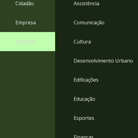
4
Cidadão
Assistência
Acessibilidade
5
Empresa
Comunicação
Servidor
Cultura
Desenvolvimento Urbano
Edificações
Educação
Esportes
Finanças