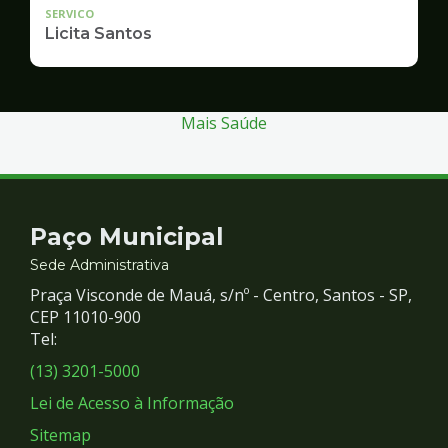
SERVICO
Licita Santos
Mais Saúde
Contato
Paço Municipal
e
Sede Administrativa
Praça Visconde de Mauá, s/nº - Centro, Santos - SP,
Redes
CEP 11010-900
Tel:
Sociais
(13) 3201-5000
Lei de Acesso à Informação
Sitemap