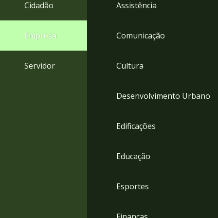
4
Cidadão
Assistência
Acessibilidade
5
Empresa
Comunicação
Servidor
Cultura
Desenvolvimento Urbano
Edificações
Educação
Esportes
Finanças