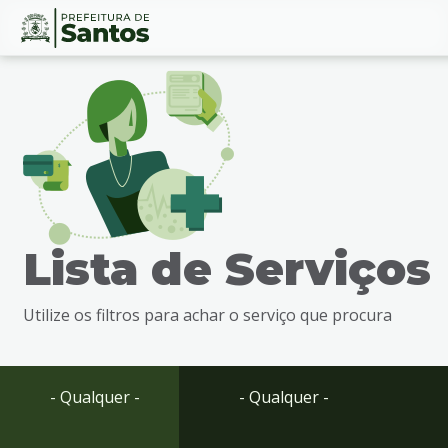
Ir
Conteúdo
para
o
conteúdo
1
Ir
para
o
menu
Lista de Serviços
2
Ir
para
Utilize os filtros para achar o serviço que procura
busca
3
Ir
para
- Qualquer -
- Qualquer -
o
rodapé